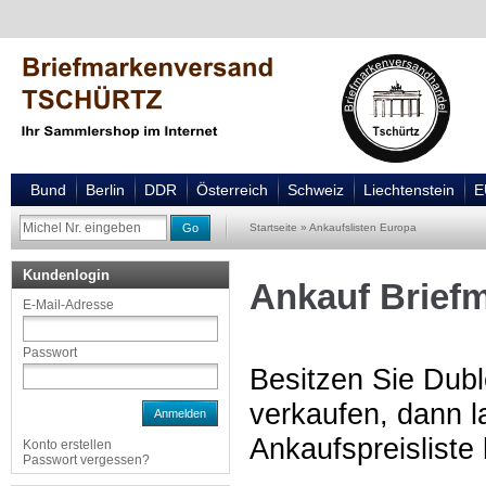
Bund
Berlin
DDR
Österreich
Schweiz
Liechtenstein
E
Go
Startseite
»
Ankaufslisten Europa
Kundenlogin
Ankauf Brief
E-Mail-Adresse
Passwort
Besitzen Sie Dubl
verkaufen, dann l
Anmelden
Ankaufspreisliste 
Konto erstellen
Passwort vergessen?