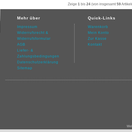
Zeige
1
bis
24
(von insgesamt
59
Artikel
Mehr über
Quick-Links
Impressum
Warenkorb
Widerrufsrecht &
Mein Konto
Widerrufsformular
Zur Kasse
AGB
Kontakt
Liefer- &
Zahlungsbedingungen
Datenschutz
erklärung
Sitemap
We