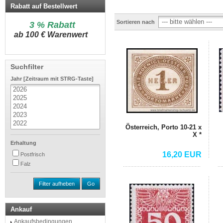
Rabatt auf Bestellwert
Sortieren nach
3 % Rabatt
a
b 100 € Warenwert
Suchfilter
Jahr [Zeitraum mit STRG-Taste]
Österreich, Porto 10-21 x
X *
Erhaltung
16,20 EUR
Postfrisch
Falz
Filter aufheben
Go
Ankauf
Ankaufsbedingungen