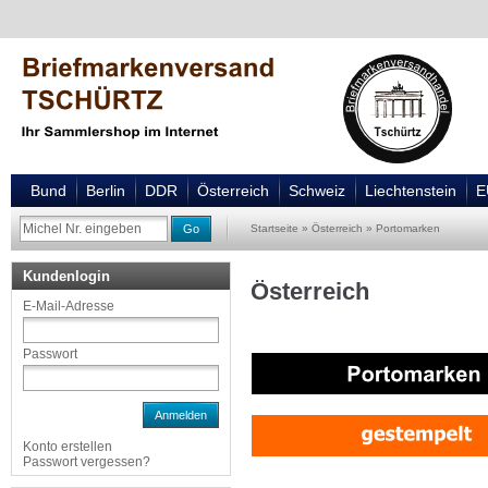
Bund
Berlin
DDR
Österreich
Schweiz
Liechtenstein
E
Go
Startseite
»
Österreich
»
Portomarken
Kundenlogin
Österreich
E-Mail-Adresse
Passwort
Anmelden
Konto erstellen
Passwort vergessen?