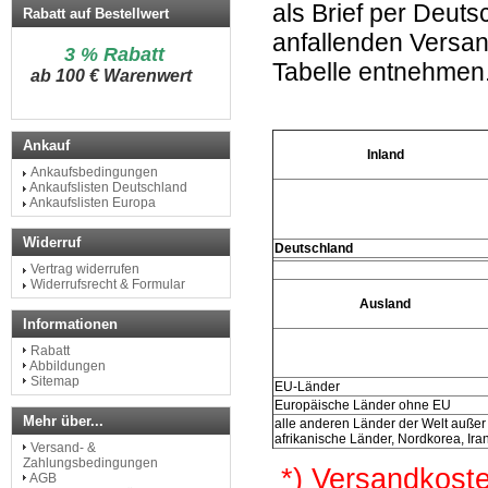
als Brief per Deuts
Rabatt auf Bestellwert
anfallenden Versa
3 % Rabatt
Tabelle entnehmen
a
b 100 € Warenwert
Ankauf
Inland
Ankaufsbedingungen
Ankaufslisten Deutschland
Ankaufslisten Europa
Widerruf
Deutschland
Vertrag widerrufen
Widerrufsrecht & Formular
Ausland
Informationen
Rabatt
Abbildungen
Sitemap
EU-Länder
Europäische Länder ohne EU
Mehr über...
alle anderen Länder der Welt außer
afrikanische Länder, Nordkorea, Ira
Versand- &
Zahlungsbedingungen
*) Versandkoste
AGB