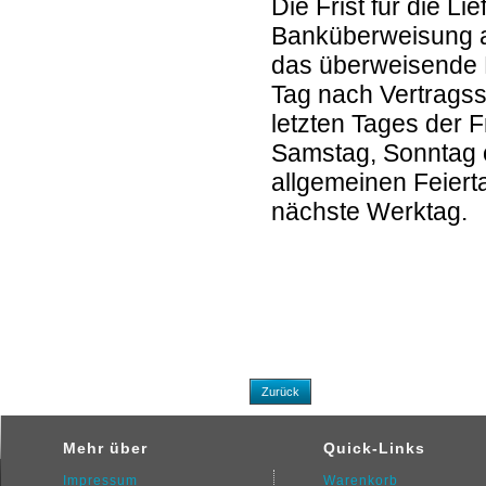
Die Frist für die L
Banküberweisung a
das überweisende K
Tag nach Vertragss
letzten Tages der Fr
Samstag, Sonntag o
allgemeinen Feierta
nächste Werktag.
Zurück
Mehr über
Quick-Links
Impressum
Warenkorb