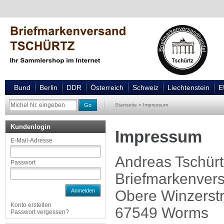
Bund
Berlin
DDR
Österreich
Schweiz
Liechtenstein
E
Go
Startseite
»
Impressum
Kundenlogin
Impressum
E-Mail-Adresse
Andreas Tschürt
Passwort
Briefmarkenvers
Anmelden
Obere Winzerstr
Konto erstellen
67549 Worms
Passwort vergessen?