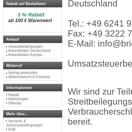
Deutschland
Rabatt auf Bestellwert
3 % Rabatt
a
b 100 € Warenwert
Tel.: +49 6241 
Fax: +49 3222 
Ankauf
E-Mail: info@br
Ankaufsbedingungen
Ankaufslisten Deutschland
Ankaufslisten Europa
Umsatzsteuerbef
Widerruf
Vertrag widerrufen
Widerrufsrecht & Formular
Informationen
Wir sind zur Te
Rabatt
Streitbeilegungs
Abbildungen
Sitemap
Verbraucherschli
Mehr über...
bereit.
Versand- &
Zahlungsbedingungen
AGB