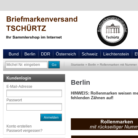
Bund
Berlin
DDR
Österreich
Schweiz
Liechtenstein
E
Go
Startseite
»
Berlin
»
Rollenmarken mit Nummer
Kundenlogin
Berlin
E-Mail-Adresse
HINWEIS: Rollenmarken weisen mei
fehlenden Zähnen auf!
Passwort
Anmelden
Konto erstellen
Passwort vergessen?