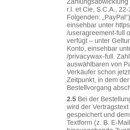
Zahlungsabwicklung ü
r.l. et Cie, S.C.A., 
Folgenden: „PayPal“
einsehbar unter
http
/useragreement-full
o
verfügt – unter Gelt
Konto, einsehbar un
/privacywax-full
. Zah
auswählbaren von Pa
Verkäufer schon jet
Zeitpunkt, in dem de
Bestellvorgang absch
2.5
Bei der Bestellun
wird der Vertragstex
gespeichert und dem
Textform (z. B. E-Mail