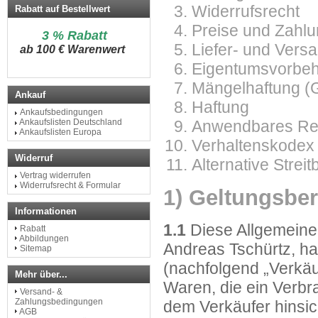
Widerrufsrecht
Rabatt auf Bestellwert
Preise und Zahl
3 % Rabatt
Liefer- und Ver
a
b 100 € Warenwert
Eigentumsvorbeh
Mängelhaftung (
Ankauf
Haftung
Ankaufsbedingungen
Anwendbares Re
Ankaufslisten Deutschland
Ankaufslisten Europa
Verhaltenskodex
Widerruf
Alternative Strei
Vertrag widerrufen
Widerrufsrecht & Formular
1) Geltungsber
Informationen
1.1
Diese Allgemeine
Rabatt
Abbildungen
Andreas Tschürtz, ha
Sitemap
(nachfolgend „Verkäuf
Mehr über...
Waren, die ein Verbr
Versand- &
Zahlungsbedingungen
dem Verkäufer hinsic
AGB