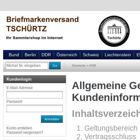
Bund
Berlin
DDR
Österreich
Schweiz
Liechtenstein
E
Go
Startseite
»
AGB
Kundenlogin
Allgemeine G
E-Mail-Adresse
Kundeninform
Passwort
Inhaltsverzeic
Anmelden
Geltungsbereich
Konto erstellen
Passwort vergessen?
Vertragsschluss