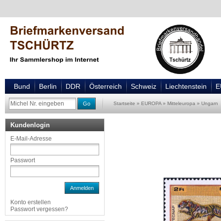
Bund
Berlin
DDR
Österreich
Schweiz
Liechtenstein
E
Go
Startseite
»
EUROPA
»
Mitteleuropa
»
Ungarn
Kundenlogin
E-Mail-Adresse
Passwort
Anmelden
Konto erstellen
Passwort vergessen?