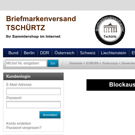
Bund
Berlin
DDR
Österreich
Schweiz
Liechtenstein
E
Go
Startseite
»
EUROPA
»
Südeuropa
»
Slowenie
Kundenlogin
E-Mail-Adresse
Passwort
Anmelden
Konto erstellen
Passwort vergessen?