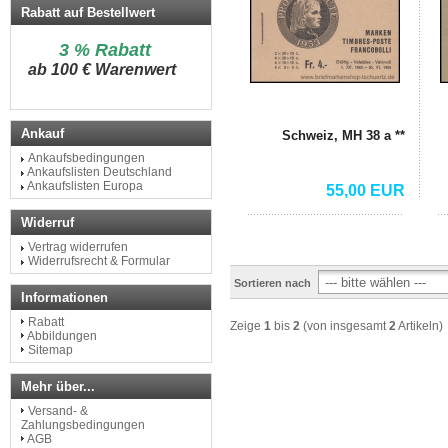
Rabatt auf Bestellwert
3 % Rabatt
a
b 100 € Warenwert
Ankauf
Schweiz, MH 38 a **
Ankaufsbedingungen
Ankaufslisten Deutschland
Ankaufslisten Europa
55,00 EUR
Widerruf
Vertrag widerrufen
Widerrufsrecht & Formular
Sortieren nach
Informationen
Rabatt
Zeige
1
bis
2
(von insgesamt
2
Artikeln)
Abbildungen
Sitemap
Mehr über...
Versand- &
Zahlungsbedingungen
AGB