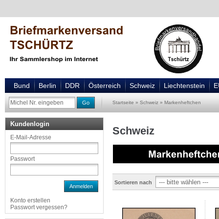
Bund
Berlin
DDR
Österreich
Schweiz
Liechtenstein
E
Go
Startseite
»
Schweiz
»
Markenheftchen
Kundenlogin
Schweiz
E-Mail-Adresse
Passwort
Sortieren nach
Anmelden
Konto erstellen
Passwort vergessen?