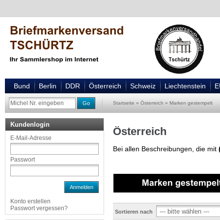
Bund
Berlin
DDR
Österreich
Schweiz
Liechtenstein
E
Go
Startseite
»
Österreich
»
Marken gestempelt
Kundenlogin
Österreich
E-Mail-Adresse
Bei allen Beschreibungen, die mit
Passwort
Anmelden
Konto erstellen
Passwort vergessen?
Sortieren nach