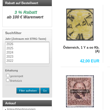
Rabatt auf Bestellwert
3 % Rabatt
a
b 100 € Warenwert
Suchfilter
Jahr [Zeitraum mit STRG-Taste]
Österreich, 1 Y a oo Kb.
(A)
42,00 EUR
Erhaltung
gestempelt
Briefstück
Filter aufheben
Go
Ankauf
Ankaufsbedingungen