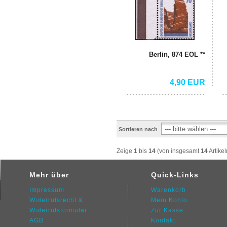
Berlin, 874 EOL **
4,90 EUR
Sortieren nach
Zeige
1
bis
14
(von insgesamt
14
Artikel
Mehr über
Quick-Links
Impressum
Warenkorb
Widerrufsrecht &
Mein Konto
Widerrufsformular
Zur Kasse
AGB
Kontakt