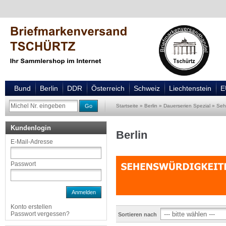
Bund
Berlin
DDR
Österreich
Schweiz
Liechtenstein
E
Go
Startseite
»
Berlin
»
Dauerserien Spezial
»
Seh
Kundenlogin
Berlin
E-Mail-Adresse
Passwort
Anmelden
Konto erstellen
Passwort vergessen?
Sortieren nach